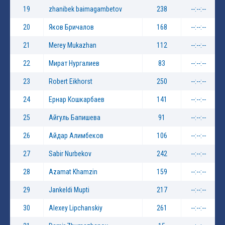
19
zhanibek baimagambetov
238
--:--:--
20
Яков Бричалов
168
--:--:--
21
Merey Mukazhan
112
--:--:--
22
Мират Нургалиев
83
--:--:--
23
Robert Eikhorst
250
--:--:--
24
Ернар Кошкарбаев
141
--:--:--
25
Айгуль Бапишева
91
--:--:--
26
Айдар Алимбеков
106
--:--:--
27
Sabir Nurbekov
242
--:--:--
28
Azamat Khamzin
159
--:--:--
29
Jankeldi Mupti
217
--:--:--
30
Alexey Lipchanskiy
261
--:--:--