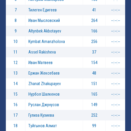
7
Тилеген Едигеев
41
--:--:--
8
Иван Мысловский
264
--:--:--
9
Altynbek Akbotayev
166
--:--:--
10
Kymbat Amanzholova
256
--:--:--
11
Assel Rakisheva
37
--:--:--
12
Иван Матвеев
154
--:--:--
13
Ержан Жексебаев
48
--:--:--
14
Zhanat Zhakupayev
151
--:--:--
15
Нурбол Шалкенов
165
--:--:--
16
Руслан Джунусов
149
--:--:--
17
Гулиза Кузиева
252
--:--:--
18
Туйгынов Алмат
99
--:--:--