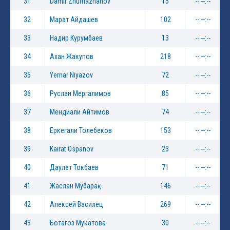
31
Damir Zhumazhanov
15
--:--:--
32
Марат Айдашев
102
--:--:--
33
Надир Курумбаев
13
--:--:--
34
Ахан Жакупов
218
--:--:--
35
Yernar Niyazov
72
--:--:--
36
Руслан Мергалимов
85
--:--:--
37
Мендиали Айтимов
74
--:--:--
38
Еркегали Толебеков
153
--:--:--
39
Kairat Ospanov
23
--:--:--
40
Даулет Токбаев
71
--:--:--
41
Жаслан Мубарақ
146
--:--:--
42
Алексей Василец
269
--:--:--
43
Ботагоз Мукатова
30
--:--:--