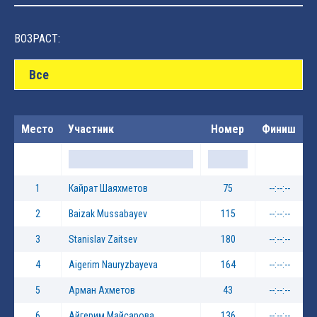
ВОЗРАСТ:
Все
Место
Участник
Номер
Финиш
1
Кайрат Шаяхметов
75
--:--:--
2
Baizak Mussabayev
115
--:--:--
3
Stanislav Zaitsev
180
--:--:--
4
Aigerim Nauryzbayeva
164
--:--:--
5
Арман Ахметов
43
--:--:--
6
Айгерим Майсарова
136
--:--:--