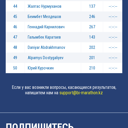
44
Жалгас Нурмуханов
137
--:--:--
45
Беимбет Мелдешов
246
--:--:--
46
Геннадий Карнилович
267
--:--:--
47
Галымбек Каратаев
143
--:--:--
48
Daniyar Abdrakhmanov
202
--:--:--
49
Alpamys Dostygaliyev
201
--:--:--
50
Юрий Курочкин
210
--:--:--
Если у вас возникли вопросы, касающиеся результатов,
напишитем нам на
support@bi-marathon.kz
ПОДПИШИТЕСЬ,