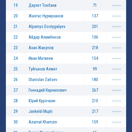
19
Даулет Токбаев
71
--:--:--
20
Жалгас Нурмуханов
137
--:--:--
21
Alpamys Dostygaliyev
201
--:--:--
22
Айдар Алимбеков
106
--:--:--
23
Ахан Жакупов
218
--:--:--
24
Иван Матвеев
154
--:--:--
25
Туйгынов Алмат
99
--:--:--
26
Stanislav Zaitsev
180
--:--:--
27
Геннадий Карнилович
267
--:--:--
28
Юрий Курочкин
210
--:--:--
29
Jankeldi Mupti
217
--:--:--
30
Azamat Khamzin
159
--:--:--