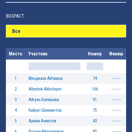
ВОЗРАСТ:
Все
Место
Участник
Номер
Финиш
1
Мендиали Айтимов
74
--:--:--
2
Altynbek Akbotayev
166
--:--:--
3
Айгуль Бапишева
91
--:--:--
4
Кайрат Шаяхметов
75
--:--:--
5
Арман Ахметов
43
--:--:--
6
Руслан Мергалимов
85
--:--:--