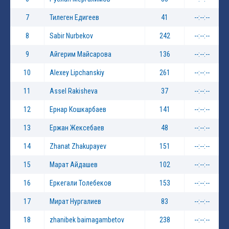
7
Тилеген Едигеев
41
--:--:--
8
Sabir Nurbekov
242
--:--:--
9
Айгерим Майсарова
136
--:--:--
10
Alexey Lipchanskiy
261
--:--:--
11
Assel Rakisheva
37
--:--:--
12
Ернар Кошкарбаев
141
--:--:--
13
Ержан Жексебаев
48
--:--:--
14
Zhanat Zhakupayev
151
--:--:--
15
Марат Айдашев
102
--:--:--
16
Еркегали Толебеков
153
--:--:--
17
Мират Нургалиев
83
--:--:--
18
zhanibek baimagambetov
238
--:--:--