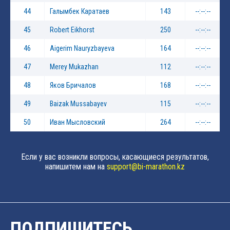
44
Галымбек Каратаев
143
--:--:--
45
Robert Eikhorst
250
--:--:--
46
Aigerim Nauryzbayeva
164
--:--:--
47
Merey Mukazhan
112
--:--:--
48
Яков Бричалов
168
--:--:--
49
Baizak Mussabayev
115
--:--:--
50
Иван Мысловский
264
--:--:--
Если у вас возникли вопросы, касающиеся результатов,
напишитем нам на
support@bi-marathon.kz
ПОДПИШИТЕСЬ,