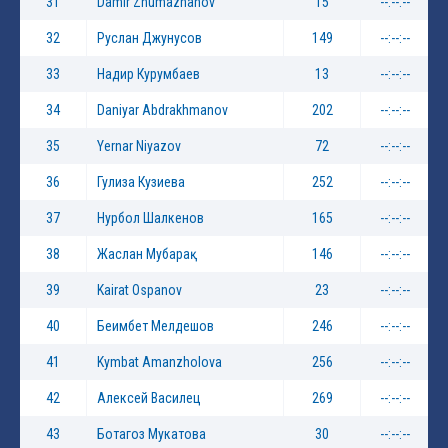
31
Damir Zhumazhanov
15
--:--:--
32
Руслан Джунусов
149
--:--:--
33
Надир Курумбаев
13
--:--:--
34
Daniyar Abdrakhmanov
202
--:--:--
35
Yernar Niyazov
72
--:--:--
36
Гулиза Кузиева
252
--:--:--
37
Нурбол Шалкенов
165
--:--:--
38
Жаслан Мубарақ
146
--:--:--
39
Kairat Ospanov
23
--:--:--
40
Беимбет Мелдешов
246
--:--:--
41
Kymbat Amanzholova
256
--:--:--
42
Алексей Василец
269
--:--:--
43
Ботагоз Мукатова
30
--:--:--