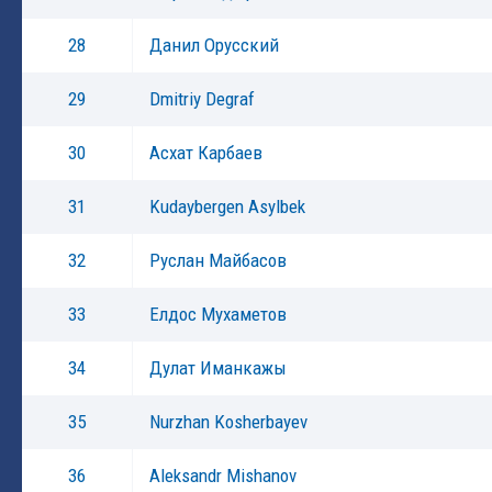
28
Данил Орусский
29
Dmitriy Degraf
30
Асхат Карбаев
31
Kudaybergen Asylbek
32
Руслан Майбасов
33
Елдос Мухаметов
34
Дулат Иманкажы
35
Nurzhan Kosherbayev
36
Aleksandr Mishanov