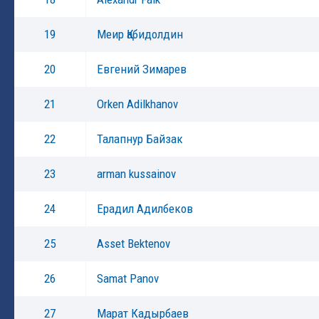
19
Меир Қабидолдин
20
Евгений Зимарев
21
Orken Adilkhanov
22
Талапнур Байзак
23
arman kussainov
24
Ерадил Адилбеков
25
Asset Bektenov
26
Samat Panov
27
Марат Кадырбаев