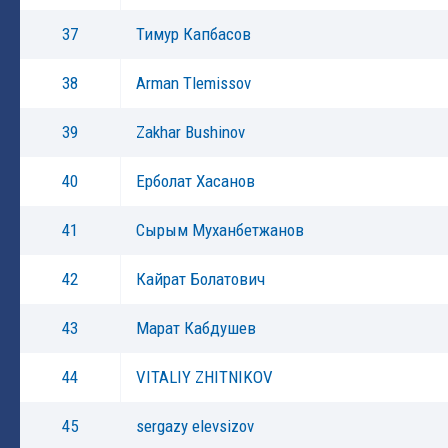
37
Тимур Капбасов
38
Arman Tlemissov
39
Zakhar Bushinov
40
Ерболат Хасанов
41
Сырым Муханбетжанов
42
Кайрат Болатович
43
Марат Кабдушев
44
VITALIY ZHITNIKOV
45
sergazy elevsizov