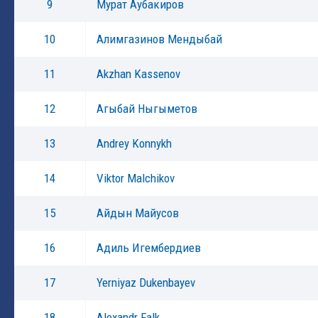
9
Мурат Аубакиров
10
Алимгазинов Мендыбай
11
Akzhan Kassenov
12
Агыбай Ныгыметов
13
Andrey Konnykh
14
Viktor Malchikov
15
Айдын Майусов
16
Адиль Игембердиев
17
Yerniyaz Dukenbayev
18
Alexandr Falk