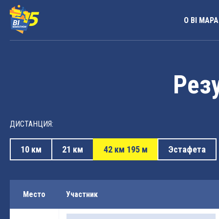
О BI МАР
Резу
ДИСТАНЦИЯ:
10 км
21 км
42 км 195 м
Эстафета
Место
Участник