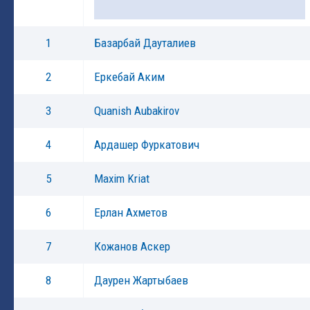
1
Базарбай Дауталиев
2
Еркебай Аким
3
Quanish Aubakirov
4
Ардашер Фуркатович
5
Maxim Kriat
6
Ерлан Ахметов
7
Кожанов Аскер
8
Даурен Жартыбаев