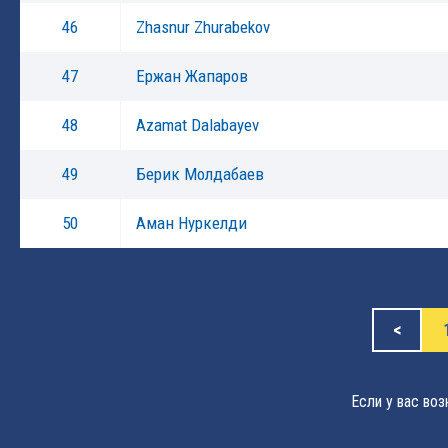
46
Zhasnur Zhurabekov
47
Ержан Жапаров
48
Azamat Dalabayev
49
Берик Молдабаев
50
Аман Нуркелди
<
Если у вас во