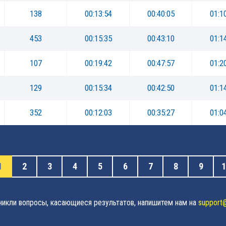
138
00:13:54
00:40:05
01:1
453
00:15:35
00:43:10
01:1
107
00:19:42
00:47:57
01:2
129
00:15:34
00:42:50
01:1
352
00:12:03
00:35:27
01:0
1
2
3
4
5
6
7
8
9
1
зникли вопросы, касающиеся результатов, напишитем нам на
support