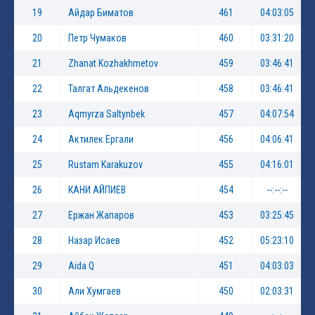
19
Айдар Биматов
461
04:03:05
20
Петр Чумаков
460
03:31:20
21
Zhanat Kozhakhmetov
459
03:46:41
22
Талгат Альдекенов
458
03:46:41
23
Aqmyrza Saltynbek
457
04:07:54
24
Актилек Ергали
456
04:06:41
25
Rustam Karakuzov
455
04:16:01
26
КАНИ АЙПИЕВ
454
--:--:--
27
Ержан Жапаров
453
03:25:45
28
Назар Исаев
452
05:23:10
29
Aida Q
451
04:03:03
30
Али Хумгаев
450
02:03:31