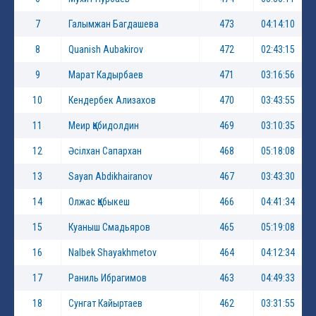
7
Галымжан Багдашева
473
04:14:10
8
Quanish Aubakirov
472
02:43:15
9
Марат Кадырбаев
471
03:16:56
10
Кендербек Ализахов
470
03:43:55
11
Меир Қабидолдин
469
03:10:35
12
Әсілхан Сапархан
468
05:18:08
13
Sayan Abdikhairanov
467
03:43:30
14
Олжас Қабыкеш
466
04:41:34
15
Куаныш Смадьяров
465
05:19:08
16
Nalbek Shayakhmetov
464
04:12:34
17
Раниль Ибрагимов
463
04:49:33
18
Сунгат Кайыртаев
462
03:31:55