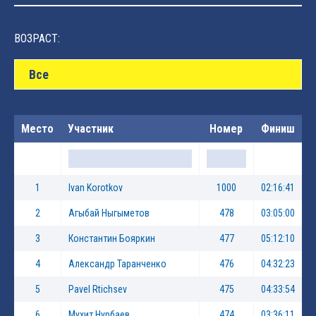
ВОЗРАСТ:
Все
Место
Участник
Номер
Финиш
1
Ivan Korotkov
1000
02:16:41
2
Агыбай Ныгыметов
478
03:05:00
3
Константин Бояркин
477
05:12:10
4
Александр Таранченко
476
04:32:23
5
Pavel Rtichsev
475
04:33:54
6
Мухит Нурбаев
474
03:36:11