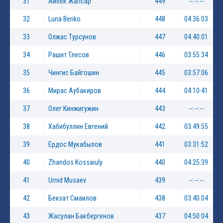
31
Айбек Жапсар
449
--:--:--
32
Luna Beriko
448
04:36:03
33
Олжас Турсунов
447
04:40:01
34
Рашит Тлесов
446
03:55:34
35
Чингис Байгошин
445
03:57:06
36
Мирас Аубакиров
444
04:10:41
37
Олег Кинжигужин
443
--:--:--
38
Хабибуллин Евгений
442
03:49:55
39
Ердос Мукабылов
441
03:31:52
40
Zhandos Kossaiuly
440
04:25:39
41
Umid Musaev
439
--:--:--
42
Бекзат Смаилов
438
03:40:04
43
Жасулан Бакбергенов
437
04:50:04