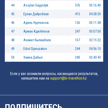
44
Assylan Sagyndyk
376
05:16:40
45
Ерлан Дайробаев
415
04:28:20
46
Адиль Нурпеисов
126
05:11:38
47
Арман Адилбеков
247
05:07:50
48
Азамат Кылишбаев
167
02:15:22
49
Erbol Djanuzakov
244
04:56:10
50
Хамза Дабыл
240
02:43:43
Если у вас возникли вопросы, касающиеся результатов,
напишитем нам на
support@bi-marathon.kz
ПОДПИШИТЕСЬ,