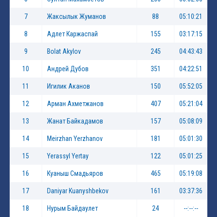
7
Жаксылык Жуманов
88
05:10:21
8
Адлет Каржаспай
155
03:17:15
9
Bolat Akylov
245
04:43:43
10
Андрей Дубов
351
04:22:51
11
Игилик Аканов
150
05:52:05
12
Арман Ахметжанов
407
05:21:04
13
Жанат Байкадамов
157
05:08:09
14
Meirzhan Yerzhanov
181
05:01:30
15
Yerassyl Yertay
122
05:01:25
16
Куаныш Смадьяров
465
05:19:08
17
Daniyar Kuanyshbekov
161
03:37:36
18
Нурым Байдаулет
24
--:--:--