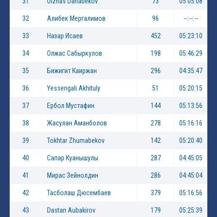
31
Olzhas Danabekov
73
05:05:08
32
Алибек Мергалимов
96
--:--:--
33
Назар Исаев
452
05:23:10
34
Олжас Сабыркулов
198
05:46:29
35
Бижигит Каиржан
296
04:35:47
36
Yessengali Akhituly
51
05:20:15
37
Ербол Мустафин
144
05:13:56
38
Жасулан Аманболов
278
05:16:16
39
Tokhtar Zhumabekov
142
05:20:40
40
Сапар Куанышулы
287
04:45:05
41
Мирас Зейнолдин
286
04:45:04
42
Тасболаш Дюсембаев
379
05:16:56
43
Dastan Aubakirov
179
05:25:39