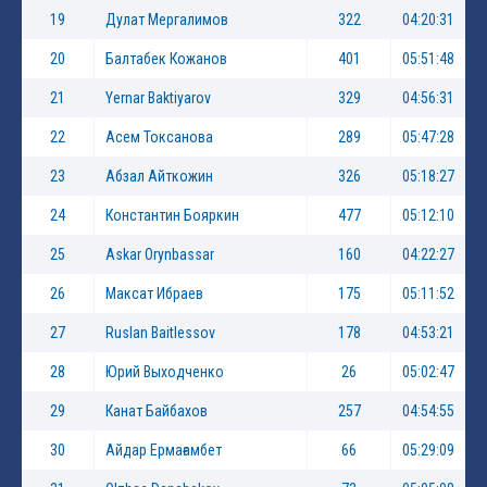
19
Дулат Мергалимов
322
04:20:31
20
Балтабек Кожанов
401
05:51:48
21
Yernar Baktiyarov
329
04:56:31
22
Асем Токсанова
289
05:47:28
23
Абзал Айткожин
326
05:18:27
24
Константин Бояркин
477
05:12:10
25
Askar Orynbassar
160
04:22:27
26
Максат Ибраев
175
05:11:52
27
Ruslan Baitlessov
178
04:53:21
28
Юрий Выходченко
26
05:02:47
29
Канат Байбахов
257
04:54:55
30
Айдар Ермағамбет
66
05:29:09