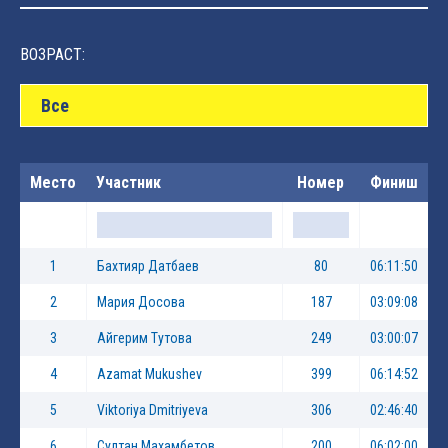
ВОЗРАСТ:
Все
Место
Участник
Номер
Финиш
1
Бахтияр Датбаев
80
06:11:50
2
Мария Досова
187
03:09:08
3
Айгерим Тутова
249
03:00:07
4
Azamat Mukushev
399
06:14:52
5
Viktoriya Dmitriyeva
306
02:46:40
6
Султан Махамбетов
200
06:02:00