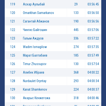
119
Аскар Аулыбай
29
03:56:45
120
Omarkhan Samarkanov
133
03:56:50
121
Сагантай Абжанов
190
03:56:56
122
Чингис Байгошин
445
03:57:06
123
Галым Аждуов
336
03:57:22
124
Wadim Ismagilow
274
03:57:35
125
Марат Балтабаев
185
03:57:49
126
Timur Zhussupov
130
03:57:54
127
Алибек Ибраев
368
04:00:22
128
Nurdaulet Oryntay
293
04:00:34
129
Kanat Shamkenov
224
04:00:37
130
Акарыс Кенжегожа
318
04:00:46