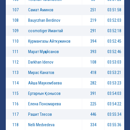
107
Самат Аминов
251
03:51:58
108
Bauyrzhan Berdinov
219
03:52:03
109
cosmotiger Имантай
291
03:52:18
110
Курмангазы Айткужинов
394
03:52:45
111
Марат Мұқайсанов
393
03:52:46
112
Darkhan Idenov
108
03:53:03
113
Мирас Канатов
418
03:53:21
114
Айша Маукембаева
282
03:53:23
115
Ертарғын Қонысов
391
03:54:03
116
Елена Пономарева
225
03:54:22
117
Рашит Тлесов
446
03:55:34
118
Nelli Medvedeva
334
03:55:36