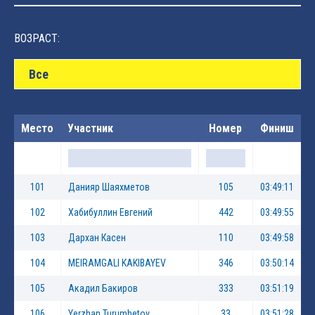
ВОЗРАСТ:
Все
Место
Участник
Номер
Финиш
101
Данияр Шаяхметов
105
03:49:11
102
Хабибуллин Евгений
442
03:49:55
103
Дархан Касен
110
03:49:58
104
MEIRAMGALI KAKIBAYEV
346
03:50:14
105
Акадил Бакиров
333
03:51:19
106
Yerzhan Turumbetov
33
03:51:28