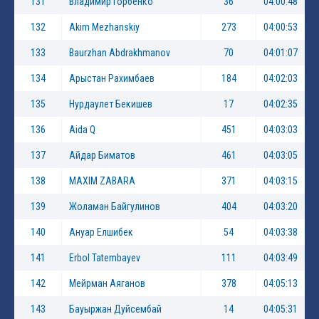
131
Владимир Горбенко
36
04:00:48
132
Akim Mezhanskiy
273
04:00:53
133
Baurzhan Abdrakhmanov
70
04:01:07
134
Арыстан Рахимбаев
184
04:02:03
135
Нурдаулет Бекишев
17
04:02:35
136
Aida Q
451
04:03:03
137
Айдар Биматов
461
04:03:05
138
MAXIM ZABARA
371
04:03:15
139
Жоламан Байгулинов
404
04:03:20
140
Ануар Елшибек
54
04:03:38
141
Erbol Tatembayev
111
04:03:49
142
Мейрман Аяганов
378
04:05:13
143
Бауыржан Дуйсембай
14
04:05:31