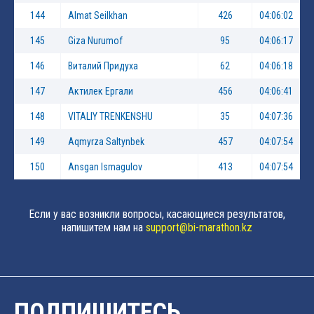
144
Almat Seilkhan
426
04:06:02
145
Giza Nurumof
95
04:06:17
146
Виталий Придуха
62
04:06:18
147
Актилек Ергали
456
04:06:41
148
VITALIY TRENKENSHU
35
04:07:36
149
Aqmyrza Saltynbek
457
04:07:54
150
Ansgan Ismagulov
413
04:07:54
Если у вас возникли вопросы, касающиеся результатов,
напишитем нам на
support@bi-marathon.kz
ПОДПИШИТЕСЬ,