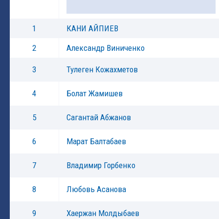
1
КАНИ АЙПИЕВ
2
Александр Виниченко
3
Тулеген Кожахметов
4
Болат Жамишев
5
Сагантай Абжанов
6
Марат Балтабаев
7
Владимир Горбенко
8
Любовь Асанова
9
Хаержан Молдыбаев