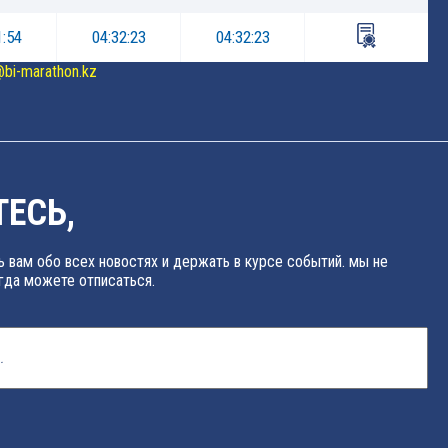
1:54
04:32:23
04:32:23
@bi-marathon.kz
ЕСЬ,
 вам обо всех новостях и держать в курсе событий. мы не
гда можете отписаться.