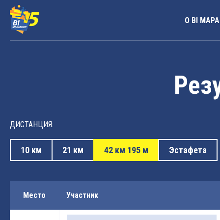
О BI МАР
Резу
ДИСТАНЦИЯ:
10 км
21 км
42 км 195 м
Эстафета
Место
Участник