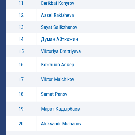
11
Berikbai Konyrov
12
Assel Rakisheva
13
Sayat Salikzhanov
14
Думан Айткожин
15
Viktoriya Dmitriyeva
16
Кожанов Аскер
17
Viktor Malchikov
18
Samat Panov
19
Марат Кадырбаев
20
Aleksandr Mishanov