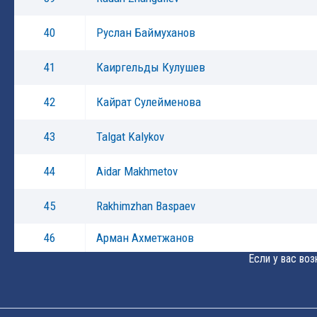
40
Руслан Баймуханов
41
Каиргельды Кулушев
42
Кайрат Сулейменова
43
Talgat Kalykov
44
Aidar Makhmetov
45
Rakhimzhan Baspaev
46
Арман Ахметжанов
Если у вас во