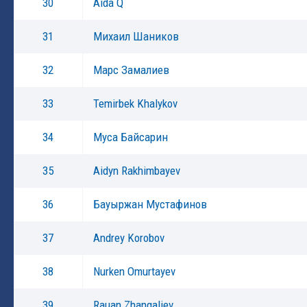
30
Aida Q
31
Михаил Шаников
32
Марс Замалиев
33
Temirbek Khalykov
34
Mуса Байсарин
35
Aidyn Rakhimbayev
36
Бауыржан Мустафинов
37
Andrey Korobov
38
Nurken Omurtayev
39
Rauan Zhangaliev