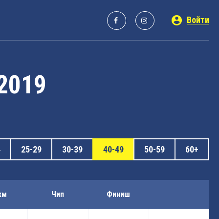
Войти
 2019
4
25-29
30-39
40-49
50-59
60+
км
Чип
Финиш