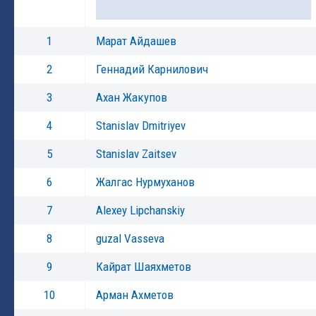
1
Марат Айдашев
2
Геннадий Карнилович
3
Ахан Жакупов
4
Stanislav Dmitriyev
5
Stanislav Zaitsev
6
Жалгас Нурмуханов
7
Alexey Lipchanskiy
8
guzal Vasseva
9
Кайрат Шаяхметов
10
Арман Ахметов