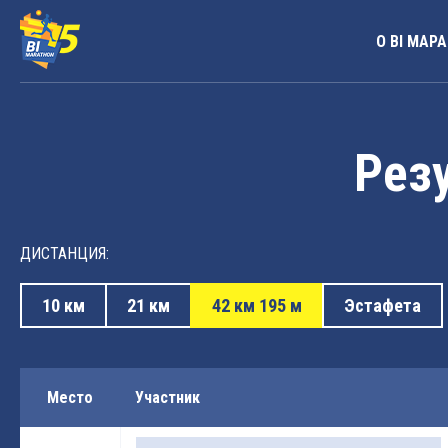
О BI МАР
Резу
ДИСТАНЦИЯ:
10 км
21 км
42 км 195 м
Эстафета
Место
Участник