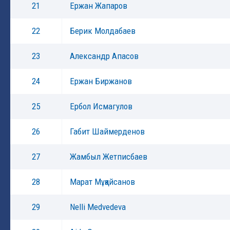
21
Ержан Жапаров
22
Берик Молдабаев
23
Александр Апасов
24
Ержан Биржанов
25
Ербол Исмагулов
26
Габит Шаймерденов
27
Жамбыл Жетписбаев
28
Марат Мұқайсанов
29
Nelli Medvedeva