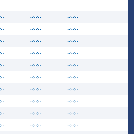
:--
--:--:--
--:--:--
:--
--:--:--
--:--:--
:--
--:--:--
--:--:--
:--
--:--:--
--:--:--
:--
--:--:--
--:--:--
:--
--:--:--
--:--:--
:--
--:--:--
--:--:--
:--
--:--:--
--:--:--
:--
--:--:--
--:--:--
:--
--:--:--
--:--:--