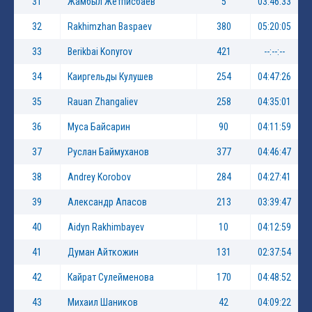
31
Жамбыл Жетписбаев
5
03:46:33
32
Rakhimzhan Baspaev
380
05:20:05
33
Berikbai Konyrov
421
--:--:--
34
Каиргельды Кулушев
254
04:47:26
35
Rauan Zhangaliev
258
04:35:01
36
Mуса Байсарин
90
04:11:59
37
Руслан Баймуханов
377
04:46:47
38
Andrey Korobov
284
04:27:41
39
Александр Апасов
213
03:39:47
40
Aidyn Rakhimbayev
10
04:12:59
41
Думан Айткожин
131
02:37:54
42
Кайрат Сулейменова
170
04:48:52
43
Михаил Шаников
42
04:09:22