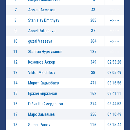
7
Арман Ахметов
43
--:--:--
8
Stanislav Dmitriyev
305
--:--:--
9
Assel Rakisheva
37
--:--:--
10
guzal Vasseva
364
--:--:--
11
Жалгас Нурмуханов
137
--:--:--
12
Кожанов Аскер
349
02:53:28
13
Viktor Malchikov
38
03:05:49
14
Марат Кадырбаев
471
03:16:56
15
Ержан Биржанов
162
03:41:11
16
Габит Шаймерденов
374
03:44:53
17
Марс Замалиев
356
04:10:49
18
Samat Panov
116
03:15:44