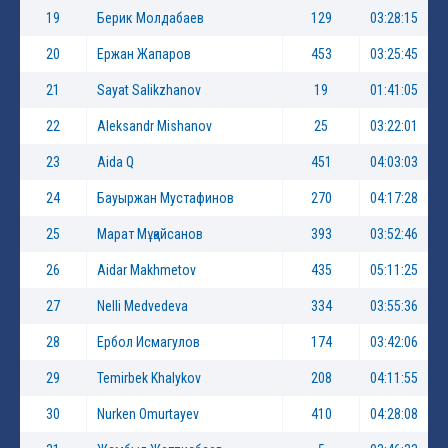
19
Берик Молдабаев
129
03:28:15
20
Ержан Жапаров
453
03:25:45
21
Sayat Salikzhanov
19
01:41:05
22
Aleksandr Mishanov
25
03:22:01
23
Aida Q
451
04:03:03
24
Бауыржан Мустафинов
270
04:17:28
25
Марат Мұқайсанов
393
03:52:46
26
Aidar Makhmetov
435
05:11:25
27
Nelli Medvedeva
334
03:55:36
28
Ербол Исмагулов
174
03:42:06
29
Temirbek Khalykov
208
04:11:55
30
Nurken Omurtayev
410
04:28:08