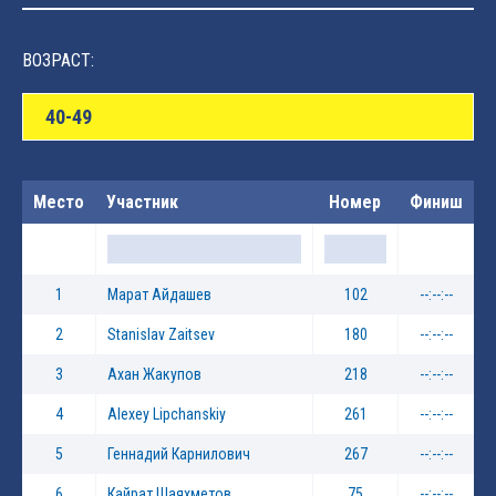
ВОЗРАСТ:
40-49
Место
Участник
Номер
Финиш
1
Марат Айдашев
102
--:--:--
2
Stanislav Zaitsev
180
--:--:--
3
Ахан Жакупов
218
--:--:--
4
Alexey Lipchanskiy
261
--:--:--
5
Геннадий Карнилович
267
--:--:--
6
Кайрат Шаяхметов
75
--:--:--