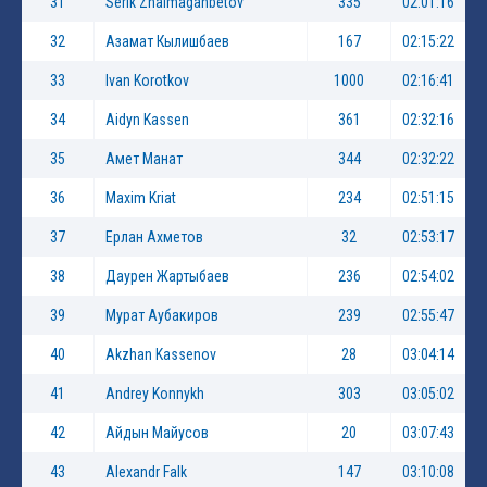
31
Serik Zhalmaganbetov
335
02:01:16
32
Азамат Кылишбаев
167
02:15:22
33
Ivan Korotkov
1000
02:16:41
34
Aidyn Kassen
361
02:32:16
35
Амет Манат
344
02:32:22
36
Maxim Kriat
234
02:51:15
37
Ерлан Ахметов
32
02:53:17
38
Даурен Жартыбаев
236
02:54:02
39
Мурат Аубакиров
239
02:55:47
40
Akzhan Kassenov
28
03:04:14
41
Andrey Konnykh
303
03:05:02
42
Айдын Майусов
20
03:07:43
43
Alexandr Falk
147
03:10:08