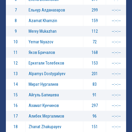
7
Ельнур Алданазаров
299
--:--:--
8
Azamat Khamzin
159
--:--:--
9
Merey Mukazhan
112
--:--:--
10
Yernar Niyazov
72
--:--:--
11
Яков Бричалов
168
--:--:--
12
Еркегали Толебеков
153
--:--:--
13
Alpamys Dostygaliyev
201
--:--:--
14
Мират Нургалиев
83
--:--:--
15
Айгуль Бапишева
91
--:--:--
16
Азамат Кунчинов
297
--:--:--
17
Алибек Мергалимов
96
--:--:--
18
Zhanat Zhakupayev
151
--:--:--