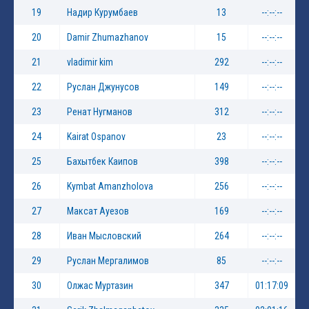
19
Надир Курумбаев
13
--:--:--
20
Damir Zhumazhanov
15
--:--:--
21
vladimir kim
292
--:--:--
22
Руслан Джунусов
149
--:--:--
23
Ренат Нугманов
312
--:--:--
24
Kairat Ospanov
23
--:--:--
25
Бахытбек Каипов
398
--:--:--
26
Kymbat Amanzholova
256
--:--:--
27
Максат Ауезов
169
--:--:--
28
Иван Мысловский
264
--:--:--
29
Руслан Мергалимов
85
--:--:--
30
Олжас Муртазин
347
01:17:09