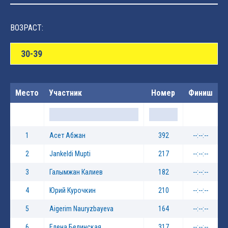
ВОЗРАСТ:
30-39
Место
Участник
Номер
Финиш
1
Асет Абжан
392
--:--:--
2
Jankeldi Mupti
217
--:--:--
3
Галымжан Калиев
182
--:--:--
4
Юрий Курочкин
210
--:--:--
5
Aigerim Nauryzbayeva
164
--:--:--
6
Елена Белинская
317
--:--:--