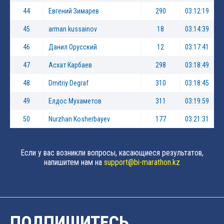
44
Евгений Зимарев
290
03:12:19
45
arman kussainov
18
03:14:39
46
Данил Орусский
12
03:17:41
47
Асхат Карбаев
298
03:18:49
48
Dmitriy Degraf
310
03:18:45
49
Елдос Мухаметов
311
03:19:59
50
Nurzhan Kosherbayev
177
03:21:31
Если у вас возникли вопросы, касающиеся результатов,
напишитем нам на
support@bi-marathon.kz
ПОДПИШИТЕСЬ,