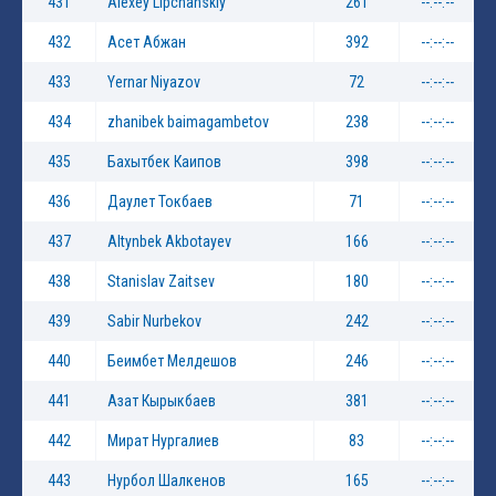
431
Alexey Lipchanskiy
261
--:--:--
432
Асет Абжан
392
--:--:--
433
Yernar Niyazov
72
--:--:--
434
zhanibek baimagambetov
238
--:--:--
435
Бахытбек Каипов
398
--:--:--
436
Даулет Токбаев
71
--:--:--
437
Altynbek Akbotayev
166
--:--:--
438
Stanislav Zaitsev
180
--:--:--
439
Sabir Nurbekov
242
--:--:--
440
Беимбет Мелдешов
246
--:--:--
441
Азат Кырыкбаев
381
--:--:--
442
Мират Нургалиев
83
--:--:--
443
Нурбол Шалкенов
165
--:--:--