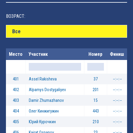
ВОЗРАСТ:
Все
Место
Участник
Номер
Финиш
401
Assel Rakisheva
37
--:--:--
402
Alpamys Dostygaliyev
201
--:--:--
403
Damir Zhumazhanov
15
--:--:--
404
Олег Кинжигужин
443
--:--:--
405
Юрий Курочкин
210
--:--:--
406
Kairat Ospanov
23
--:--:--