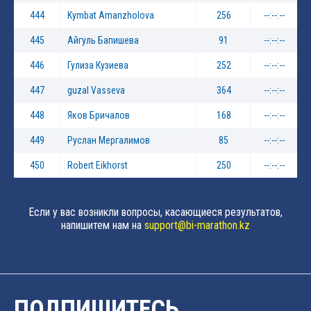
444
Kymbat Amanzholova
256
--:--:--
445
Айгуль Бапишева
91
--:--:--
446
Гулиза Кузиева
252
--:--:--
447
guzal Vasseva
364
--:--:--
448
Яков Бричалов
168
--:--:--
449
Руслан Мергалимов
85
--:--:--
450
Robert Eikhorst
250
--:--:--
Если у вас возникли вопросы, касающиеся результатов,
напишитем нам на
support@bi-marathon.kz
ПОДПИШИТЕСЬ,