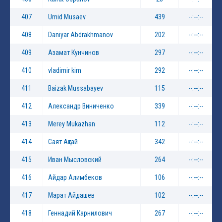
407
Umid Musaev
439
--:--:--
408
Daniyar Abdrakhmanov
202
--:--:--
409
Азамат Кунчинов
297
--:--:--
410
vladimir kim
292
--:--:--
411
Baizak Mussabayev
115
--:--:--
412
Александр Виниченко
339
--:--:--
413
Merey Mukazhan
112
--:--:--
414
Саят Ақтай
342
--:--:--
415
Иван Мысловский
264
--:--:--
416
Айдар Алимбеков
106
--:--:--
417
Марат Айдашев
102
--:--:--
418
Геннадий Карнилович
267
--:--:--