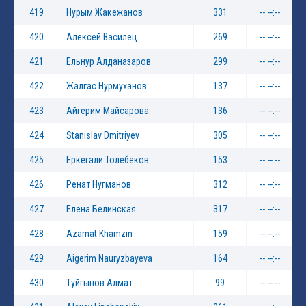
419
Нурым Жакежанов
331
--:--:--
420
Алексей Василец
269
--:--:--
421
Ельнур Алданазаров
299
--:--:--
422
Жалгас Нурмуханов
137
--:--:--
423
Айгерим Майсарова
136
--:--:--
424
Stanislav Dmitriyev
305
--:--:--
425
Еркегали Толебеков
153
--:--:--
426
Ренат Нугманов
312
--:--:--
427
Елена Белинская
317
--:--:--
428
Azamat Khamzin
159
--:--:--
429
Aigerim Nauryzbayeva
164
--:--:--
430
Туйгынов Алмат
99
--:--:--