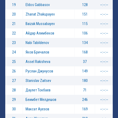
19
Eldos Gabbasov
128
--:--:--
20
Zhanat Zhakupayev
151
--:--:--
21
Baizak Mussabayev
115
--:--:--
22
Айдар Алимбеков
106
--:--:--
23
Nabi Tabildenov
134
--:--:--
24
Яков Бричалов
168
--:--:--
25
Assel Rakisheva
37
--:--:--
26
Руслан Джунусов
149
--:--:--
27
Stanislav Zaitsev
180
--:--:--
28
Даулет Токбаев
71
--:--:--
29
Беимбет Мелдешов
246
--:--:--
30
Максат Ауезов
169
--:--:--