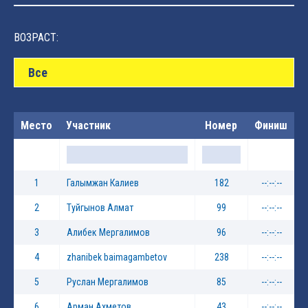
ВОЗРАСТ:
Все
Место
Участник
Номер
Финиш
1
Галымжан Калиев
182
--:--:--
2
Туйгынов Алмат
99
--:--:--
3
Алибек Мергалимов
96
--:--:--
4
zhanibek baimagambetov
238
--:--:--
5
Руслан Мергалимов
85
--:--:--
6
Арман Ахметов
43
--:--:--