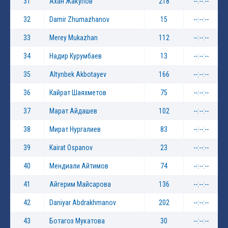
31
Ахан Жакупов
218
--:--:--
32
Damir Zhumazhanov
15
--:--:--
33
Merey Mukazhan
112
--:--:--
34
Надир Курумбаев
13
--:--:--
35
Altynbek Akbotayev
166
--:--:--
36
Кайрат Шаяхметов
75
--:--:--
37
Марат Айдашев
102
--:--:--
38
Мират Нургалиев
83
--:--:--
39
Kairat Ospanov
23
--:--:--
40
Мендиали Айтимов
74
--:--:--
41
Айгерим Майсарова
136
--:--:--
42
Daniyar Abdrakhmanov
202
--:--:--
43
Ботагоз Мукатова
30
--:--:--