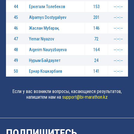
44
Еркегали Толебеков
153
--:--:--
45
Alpamys Dostygaliyev
201
--:--:--
46
Жаслан Мубарақ
146
--:--:--
47
Yernar Niyazov
72
--:--:--
48
Aigerim Nauryzbayeva
164
--:--:--
49
Нурым Байдаулет
24
--:--:--
50
Ернар Кошкарбаев
141
--:--:--
Если у вас возникли вопросы, касающиеся результатов,
напишитем нам на
support@bi-marathon.kz
ПОДПИШИТЕСЬ,