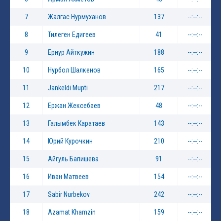
7
Жалгас Нурмуханов
137
--:--:--
8
Тилеген Едигеев
41
--:--:--
9
Ернур Айткужин
188
--:--:--
10
Нурбол Шалкенов
165
--:--:--
11
Jankeldi Mupti
217
--:--:--
12
Ержан Жексебаев
48
--:--:--
13
Галымбек Каратаев
143
--:--:--
14
Юрий Курочкин
210
--:--:--
15
Айгуль Бапишева
91
--:--:--
16
Иван Матвеев
154
--:--:--
17
Sabir Nurbekov
242
--:--:--
18
Azamat Khamzin
159
--:--:--