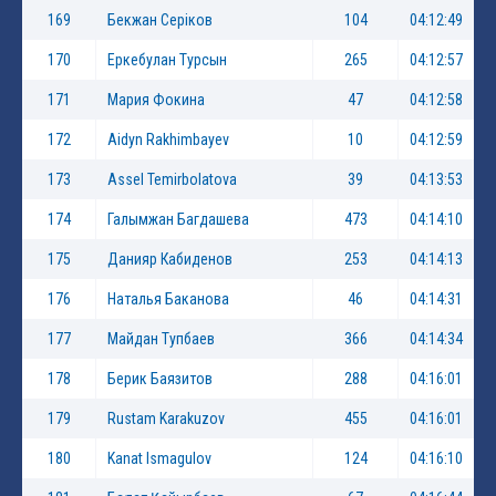
169
Бекжан Серіков
104
04:12:49
170
Еркебулан Турсын
265
04:12:57
171
Мария Фокина
47
04:12:58
172
Aidyn Rakhimbayev
10
04:12:59
173
Assel Temirbolatova
39
04:13:53
174
Галымжан Багдашева
473
04:14:10
175
Данияр Кабиденов
253
04:14:13
176
Наталья Баканова
46
04:14:31
177
Майдан Тупбаев
366
04:14:34
178
Берик Баязитов
288
04:16:01
179
Rustam Karakuzov
455
04:16:01
180
Kanat Ismagulov
124
04:16:10