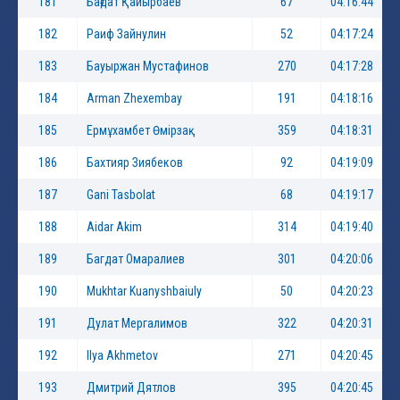
181
Бағдат Қайырбаев
67
04:16:44
182
Раиф Зайнулин
52
04:17:24
183
Бауыржан Мустафинов
270
04:17:28
184
Arman Zhexembay
191
04:18:16
185
Ермұхамбет Өмірзақ
359
04:18:31
186
Бахтияр Зиябеков
92
04:19:09
187
Gani Tasbolat
68
04:19:17
188
Aidar Akim
314
04:19:40
189
Багдат Омаралиев
301
04:20:06
190
Mukhtar Kuanyshbaiuly
50
04:20:23
191
Дулат Мергалимов
322
04:20:31
192
Ilya Akhmetov
271
04:20:45
193
Дмитрий Дятлов
395
04:20:45