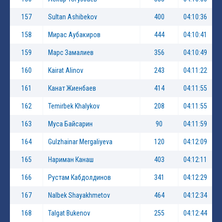
157
Sultan Ashibekov
400
04:10:36
158
Мирас Аубакиров
444
04:10:41
159
Марс Замалиев
356
04:10:49
160
Kairat Alinov
243
04:11:22
161
Канат Жиенбаев
414
04:11:55
162
Temirbek Khalykov
208
04:11:55
163
Mуса Байсарин
90
04:11:59
164
Gulzhainar Mergaliyeva
120
04:12:09
165
Нариман Канаш
403
04:12:11
166
Рустам Кабдолдинов
341
04:12:29
167
Nalbek Shayakhmetov
464
04:12:34
168
Talgat Bukenov
255
04:12:44