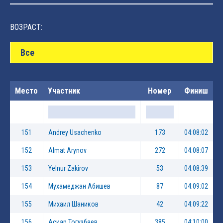
ВОЗРАСТ:
Все
Место
Участник
Номер
Финиш
151
Andrey Usachenko
173
04:08:02
152
Almat Arynov
272
04:08:07
153
Yelnur Zakirov
53
04:08:39
154
Мухамеджан Абишев
87
04:09:02
155
Михаил Шаников
42
04:09:22
156
Аскар Тогузбаев
385
04:10:00