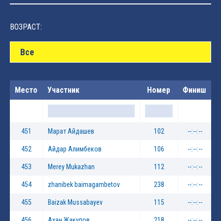
ВОЗРАСТ:
Все
Место
Участник
Номер
Финиш
451
Марат Айдашев
102
--:--:--
452
Айдар Алимбеков
106
--:--:--
453
Merey Mukazhan
112
--:--:--
454
zhanibek baimagambetov
238
--:--:--
455
Baizak Mussabayev
115
--:--:--
456
Ахан Жакупов
218
--:--:--