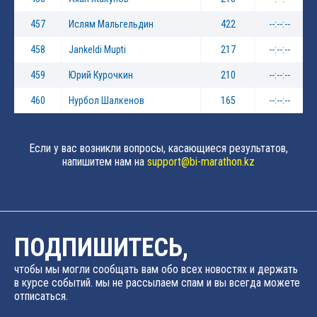
457
Ислям Мальгельдин
422
--:--:--
458
Jankeldi Mupti
217
--:--:--
459
Юрий Курочкин
210
--:--:--
460
Нурбол Шалкенов
165
--:--:--
Если у вас возникли вопросы, касающиеся результатов,
напишитем нам на
support@bi-marathon.kz
ПОДПИШИТЕСЬ,
чтобы мы могли сообщать вам обо всех новостях и держать
в курсе событий. мы не рассылаем спам и вы всегда можете
отписаться.