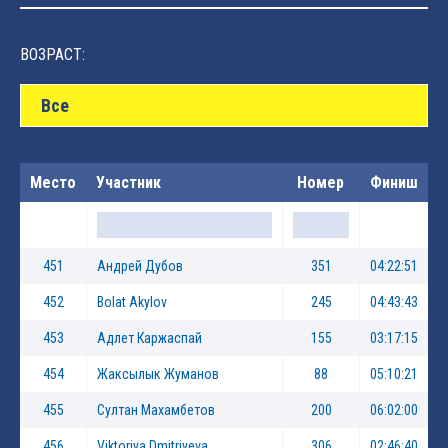
ВОЗРАСТ:
Все
Место
Участник
Номер
Финиш
451
Андрей Дубов
351
04:22:51
452
Bolat Akylov
245
04:43:43
453
Адлет Каржаспай
155
03:17:15
454
Жаксылык Жуманов
88
05:10:21
455
Султан Махамбетов
200
06:02:00
456
Viktoriya Dmitriyeva
306
02:46:40