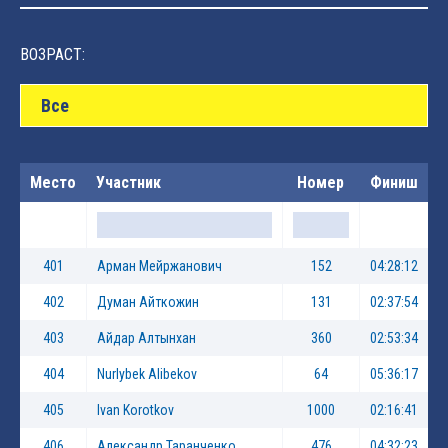
ВОЗРАСТ:
Все
Место
Участник
Номер
Финиш
401
Арман Мейржанович
152
04:28:12
402
Думан Айткожин
131
02:37:54
403
Айдар Алтынхан
360
02:53:34
404
Nurlybek Alibekov
64
05:36:17
405
Ivan Korotkov
1000
02:16:41
406
Александр Таранченко
476
04:32:23