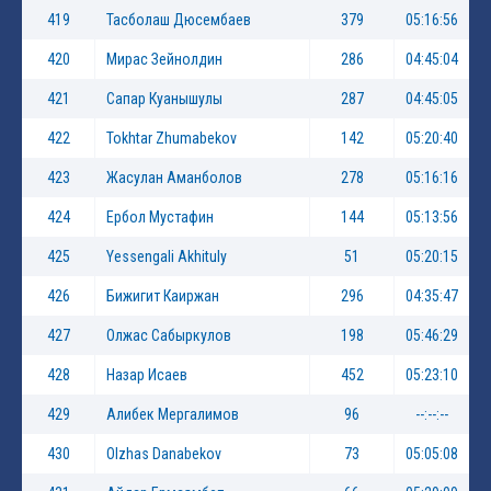
419
Тасболаш Дюсембаев
379
05:16:56
420
Мирас Зейнолдин
286
04:45:04
421
Сапар Куанышулы
287
04:45:05
422
Tokhtar Zhumabekov
142
05:20:40
423
Жасулан Аманболов
278
05:16:16
424
Ербол Мустафин
144
05:13:56
425
Yessengali Akhituly
51
05:20:15
426
Бижигит Каиржан
296
04:35:47
427
Олжас Сабыркулов
198
05:46:29
428
Назар Исаев
452
05:23:10
429
Алибек Мергалимов
96
--:--:--
430
Olzhas Danabekov
73
05:05:08