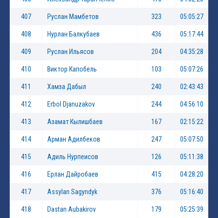
407
Руслан Мамбетов
323
05:05:27
408
Нурлан Балкубаев
436
05:17:44
409
Руслан Ильясов
204
04:35:28
410
Виктор Капобель
103
05:07:26
411
Хамза Дабыл
240
02:43:43
412
Erbol Djanuzakov
244
04:56:10
413
Азамат Кылишбаев
167
02:15:22
414
Арман Адилбеков
247
05:07:50
415
Адиль Нурпеисов
126
05:11:38
416
Ерлан Дайробаев
415
04:28:20
417
Assylan Sagyndyk
376
05:16:40
418
Dastan Aubakirov
179
05:25:39