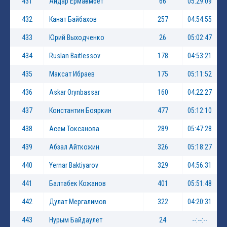
431
Айдар Ермағамбет
66
05:29:09
432
Канат Байбахов
257
04:54:55
433
Юрий Выходченко
26
05:02:47
434
Ruslan Baitlessov
178
04:53:21
435
Максат Ибраев
175
05:11:52
436
Askar Orynbassar
160
04:22:27
437
Константин Бояркин
477
05:12:10
438
Асем Токсанова
289
05:47:28
439
Абзал Айткожин
326
05:18:27
440
Yernar Baktiyarov
329
04:56:31
441
Балтабек Кожанов
401
05:51:48
442
Дулат Мергалимов
322
04:20:31
443
Нурым Байдаулет
24
--:--:--