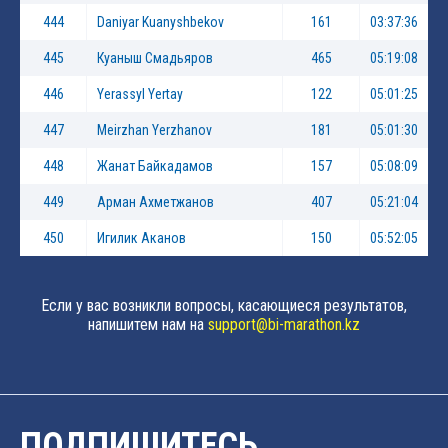
444
Daniyar Kuanyshbekov
161
03:37:36
445
Куаныш Смадьяров
465
05:19:08
446
Yerassyl Yertay
122
05:01:25
447
Meirzhan Yerzhanov
181
05:01:30
448
Жанат Байкадамов
157
05:08:09
449
Арман Ахметжанов
407
05:21:04
450
Игилик Аканов
150
05:52:05
Если у вас возникли вопросы, касающиеся результатов,
напишитем нам на
support@bi-marathon.kz
ПОДПИШИТЕСЬ,