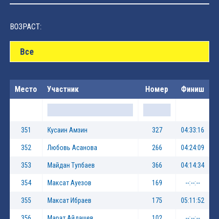
ВОЗРАСТ:
Все
Место
Участник
Номер
Финиш
351
Кусаин Амзин
327
04:33:16
352
Любовь Асанова
266
04:24:09
353
Майдан Тупбаев
366
04:14:34
354
Максат Ауезов
169
--:--:--
355
Максат Ибраев
175
05:11:52
356
Марат Айдашев
102
--:--:--