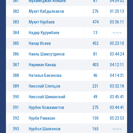
381
Мухамеджан Абишев
87
04:09:02
382
Мухит Кабдылкаков
276
01:20:13
383
Мухит Нурбаев
474
03:36:11
384
Надир Курумбаев
13
--:--:--
385
Назар Исаев
452
05:23:10
386
Наиль Шамсутдинов
81
03:44:24
387
Нариман Канаш
403
04:12:11
388
Наталья Баканова
46
04:14:31
389
Николай Слепцов
231
03:32:18
390
Николай Шиманский
49
03:45:41
391
Нурбек Кожахметов
275
03:44:41
392
Нурби Рамазан
100
05:23:53
393
Нурбол Шалкенов
165
--:--:--