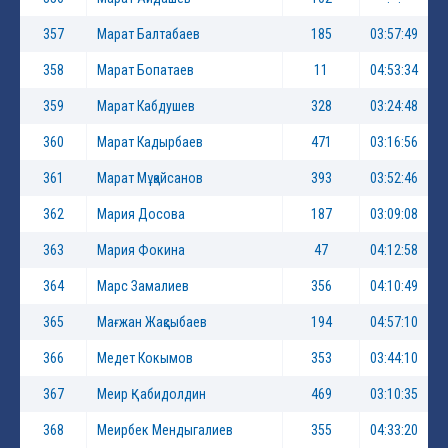
357
Марат Балтабаев
185
03:57:49
358
Марат Бопатаев
11
04:53:34
359
Марат Кабдушев
328
03:24:48
360
Марат Кадырбаев
471
03:16:56
361
Марат Мұқайсанов
393
03:52:46
362
Мария Досова
187
03:09:08
363
Мария Фокина
47
04:12:58
364
Марс Замалиев
356
04:10:49
365
Мағжан Жақсыбаев
194
04:57:10
366
Медет Кокымов
353
03:44:10
367
Меир Қабидолдин
469
03:10:35
368
Меирбек Мендыгалиев
355
04:33:20