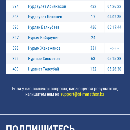
394
Нурдаулет Абилкасов
432
04:26:22
395
Нурдаулет Бекишев
17
04:02:35
396
Нурлан Балкубаев
436
05:17:44
397
Нурым Байдаулет
24
--:--:--
398
Нурым Жакежанов
331
--:--:--
399
Нұртөре Хисметов
63
05:15:38
400
Нұрқанат Төлеубай
132
05:26:30
Если у вас возникли вопросы, касающиеся результатов,
напишитем нам на
support@bi-marathon.kz
ПОДПИШИТЕСЬ,