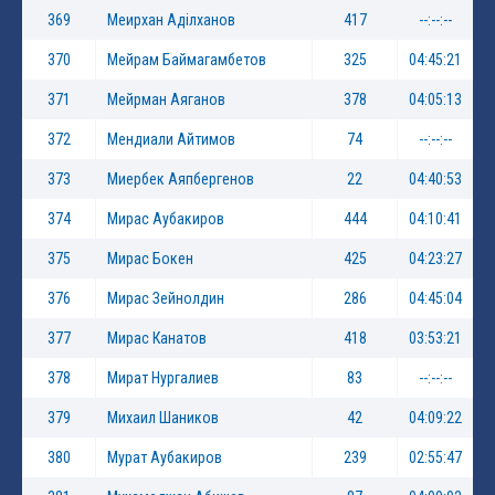
369
Меирхан Аділханов
417
--:--:--
370
Мейрам Баймагамбетов
325
04:45:21
371
Мейрман Аяганов
378
04:05:13
372
Мендиали Айтимов
74
--:--:--
373
Миербек Аяпбергенов
22
04:40:53
374
Мирас Аубакиров
444
04:10:41
375
Мирас Бокен
425
04:23:27
376
Мирас Зейнолдин
286
04:45:04
377
Мирас Канатов
418
03:53:21
378
Мират Нургалиев
83
--:--:--
379
Михаил Шаников
42
04:09:22
380
Мурат Аубакиров
239
02:55:47