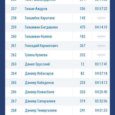
257
Галым Аждуов
336
03:57:22
258
Галымбек Каратаев
143
--:--:--
259
Галымжан Багдашева
473
04:14:10
260
Галымжан Калиев
182
--:--:--
261
Геннадий Карнилович
267
--:--:--
262
Гулиза Кузиева
252
--:--:--
263
Данил Орусский
12
03:17:41
264
Данияр Избасаров
82
04:37:18
265
Данияр Кабиденов
253
04:14:13
266
Данияр Кожасбаев
263
04:20:45
267
Данияр Сапаралиев
319
03:32:06
268
Данияр Темиргалиев
241
04:51:53