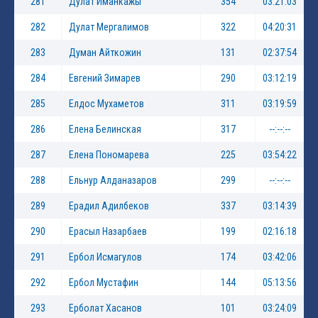
281
Дулат Иманкажы
354
03:21:03
282
Дулат Мергалимов
322
04:20:31
283
Думан Айткожин
131
02:37:54
284
Евгений Зимарев
290
03:12:19
285
Елдос Мухаметов
311
03:19:59
286
Елена Белинская
317
--:--:--
287
Елена Пономарева
225
03:54:22
288
Ельнур Алданазаров
299
--:--:--
289
Ерадил Адилбеков
337
03:14:39
290
Ерасыл Назарбаев
199
02:16:18
291
Ербол Исмагулов
174
03:42:06
292
Ербол Мустафин
144
05:13:56
293
Ерболат Хасанов
101
03:24:09