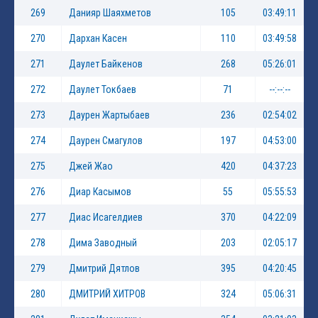
269
Данияр Шаяхметов
105
03:49:11
270
Дархан Касен
110
03:49:58
271
Даулет Байкенов
268
05:26:01
272
Даулет Токбаев
71
--:--:--
273
Даурен Жартыбаев
236
02:54:02
274
Даурен Смагулов
197
04:53:00
275
Джей Жао
420
04:37:23
276
Диар Касымов
55
05:55:53
277
Диас Исагелдиев
370
04:22:09
278
Дима Заводный
203
02:05:17
279
Дмитрий Дятлов
395
04:20:45
280
ДМИТРИЙ ХИТРОВ
324
05:06:31