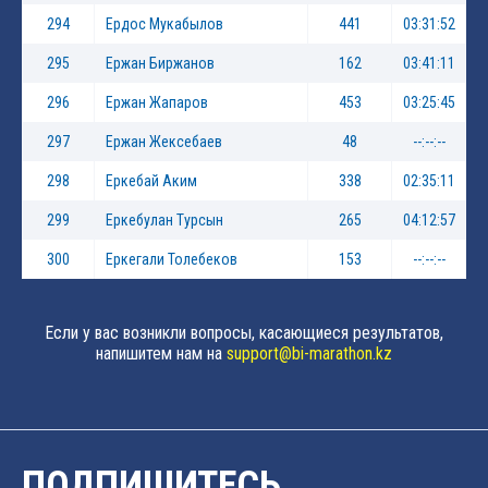
294
Ердос Мукабылов
441
03:31:52
295
Ержан Биржанов
162
03:41:11
296
Ержан Жапаров
453
03:25:45
297
Ержан Жексебаев
48
--:--:--
298
Еркебай Аким
338
02:35:11
299
Еркебулан Турсын
265
04:12:57
300
Еркегали Толебеков
153
--:--:--
Если у вас возникли вопросы, касающиеся результатов,
напишитем нам на
support@bi-marathon.kz
ПОДПИШИТЕСЬ,