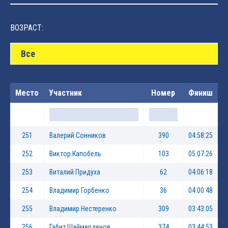
ВОЗРАСТ:
Все
Место
Участник
Номер
Финиш
251
Валерий Сонников
390
04:58:25
252
Виктор Капобель
103
05:07:26
253
Виталий Придуха
62
04:06:18
254
Владимир Горбенко
36
04:00:48
255
Владимир Нестеренко
309
03:43:05
256
Габит Шаймерденов
374
03:44:53