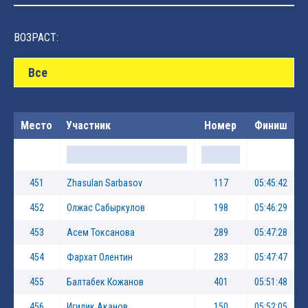
ВОЗРАСТ:
Все
Место
Участник
Номер
Финиш
451
Zhasulan Sarbasov
117
05:45:42
452
Олжас Сабыркулов
198
05:46:29
453
Асем Токсанова
289
05:47:28
454
Фархат Олентин
283
05:47:47
455
Балтабек Кожанов
401
05:51:48
456
Игилик Аканов
150
05:52:05