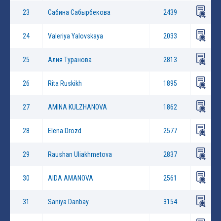
23
Сабина Сабырбекова
2439
24
Valeriya Yalovskaya
2033
25
Алия Туранова
2813
26
Rita Ruskikh
1895
27
AMINA KULZHANOVA
1862
28
Elena Drozd
2577
29
Raushan Uliakhmetova
2837
30
AIDA AMANOVA
2561
31
Saniya Danbay
3154