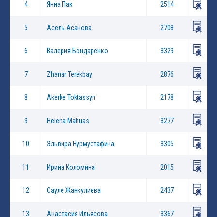
4
Янна Пак
2514
5
Асель Асанова
2708
6
Валерия Бондаренко
3329
7
Zhanar Terekbay
2876
8
Akerke Toktassyn
2178
9
Helena Mahuas
3277
10
Эльвира Нурмустафина
3305
11
Ирина Коломина
2015
12
Сауле Жанкулиева
2437
13
Анастасия Ильясова
3367