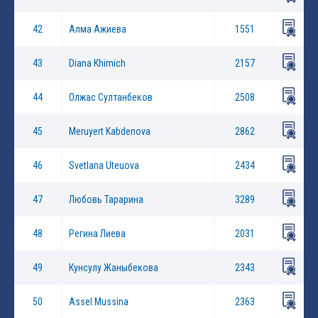
42
Алма Ажиева
1551
43
Diana Khimich
2157
44
Олжас Султанбеков
2508
45
Meruyert Kabdenova
2862
46
Svetlana Uteuova
2434
47
Любовь Тарарина
3289
48
Регина Лиева
2031
49
Кунсулу Жаныбекова
2343
50
Assel Mussina
2363