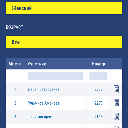
Женский
ВОЗРАСТ:
Все
Место
Участник
Номер
1
Дарья Старостина
2752
2
Гульмира Аменова
2275
3
юлия макарчук
2135