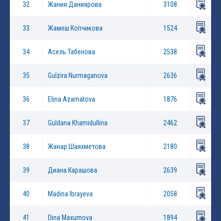
32
Жания Даниярова
3108
33
Жамеш Копчикова
1524
34
Асель Табенова
2538
35
Gulzira Nurmaganova
2636
36
Elina Azamatova
1876
37
Guldana Khamidullina
2462
38
Жанар Шаяхметова
2180
39
Диана Карашова
2639
40
Madina Ibrayeva
2058
41
Dina Maxumova
1894