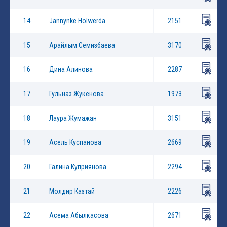
14
Jannynke Holwerda
2151
15
Арайлым Семизбаева
3170
16
Дина Алинова
2287
17
Гульназ Жукенова
1973
18
Лаура Жумажан
3151
19
Асель Куспанова
2669
20
Галина Куприянова
2294
21
Молдир Казтай
2226
22
Асема Абылкасова
2671