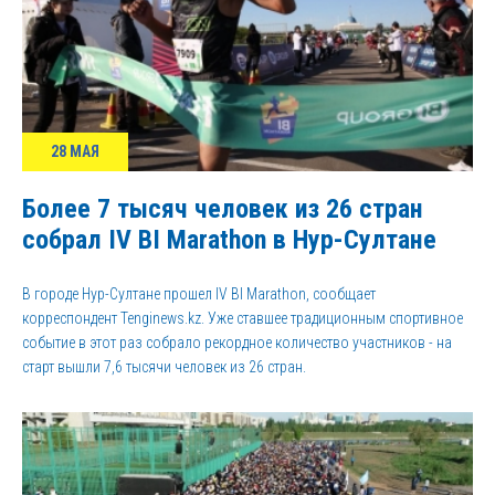
28 МАЯ
Более 7 тысяч человек из 26 стран
собрал IV BI Marathon в Нур-Султане
В городе Нур-Султане прошел IV BI Marathon, сообщает
корреспондент Tenginews.kz. Уже ставшее традиционным спортивное
событие в этот раз собрало рекордное количество участников - на
старт вышли 7,6 тысячи человек из 26 стран.