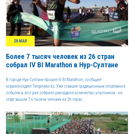
28 МАЯ
Более 7 тысяч человек из 26 стран
собрал IV BI Marathon в Нур-Султане
В городе Нур-Султане прошел IV BI Marathon, сообщает
корреспондент Tenginews.kz. Уже ставшее традиционным спортивное
событие в этот раз собрало рекордное количество участников - на
старт вышли 7,6 тысячи человек из 26 стран.